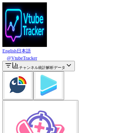
English
日本語
@VtubeTracker
チャンネル統計解析データ