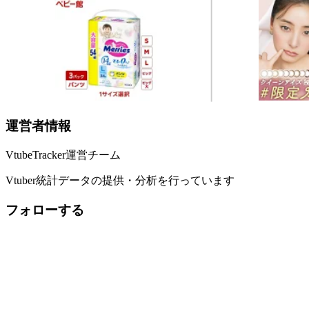
運営者情報
VtubeTracker運営チーム
Vtuber統計データの提供・分析を行っています
フォローする