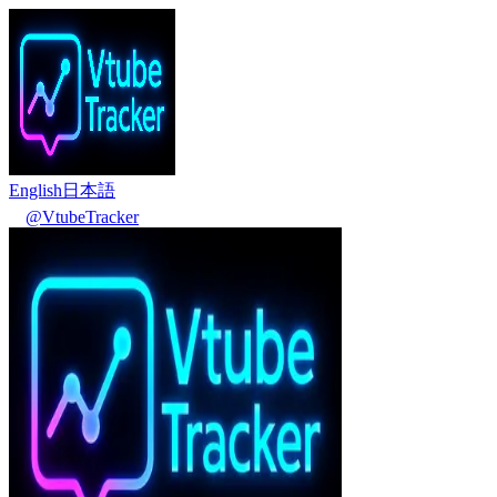
English
日本語
@VtubeTracker