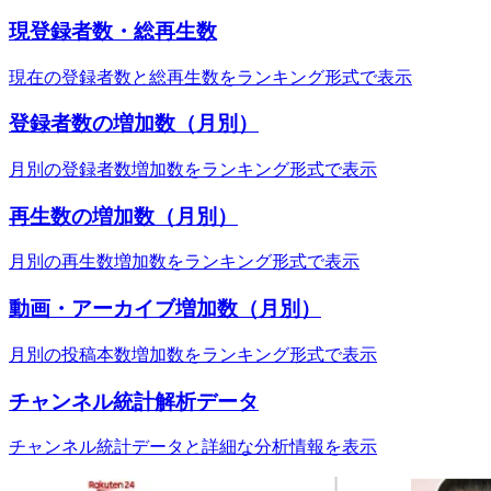
現登録者数・総再生数
現在の登録者数と総再生数をランキング形式で表示
登録者数の増加数（月別）
月別の登録者数増加数をランキング形式で表示
再生数の増加数（月別）
月別の再生数増加数をランキング形式で表示
動画・アーカイブ増加数（月別）
月別の投稿本数増加数をランキング形式で表示
チャンネル統計解析データ
チャンネル統計データと詳細な分析情報を表示